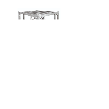
Stalowa rama Hocker do kontenerów IBC
W celu zapewnienia maksymalnej 
elastyczności, regał na pojemniki IBC jest 
dostępny ze zmiennymi wymiarami 
podstawy, aby pomieścić różne pojemniki i 
dodatkowe miejsce na pompę dozującą.
Przemyślane rozwiązanie zapewniające 
bezpieczną pracę