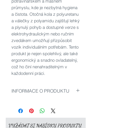
potravinářském a masném
průmyslu, kde je nezbytná hygiena
a čistota. Otočná kola z polyuretanu
a válečky z polyamidu zajišťují lehký
a plynulý pohyb a dostupné verze s
elektrohydraulickým nebo ručním
zvedákem umožňují přizpůsobit
vozík individuálním potřebám. Tento
produkt je nejen spolehlivý, ale také
ergonomický a snadno ovladatelný,
což ho činí nenahraditelným v
každodenní práci.
INFORMACE O PRODUKTU
Nosnost: 1000 kg
Rozměry:
B: 1650 mm
C: 800 mm
VYŽÁDAT SI NABÍDKU PRODUKTU