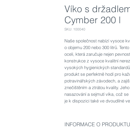
Víko s držadlem
Cymber 200 l
SKU: 100040
Naše společnost nabízí vysoce kva
o objemu 200 nebo 300 litrů. Tent
oceli, která zaručuje nejen pevnost
konstrukce z vysoce kvalitní nerez
vysokých hygienických standardů
produkt se perfektně hodí pro každ
potravinářských závodech, a zaji
znečištěním a ztrátou kvality. Jeh
nasazování a sejmutí víka, což se p
je k dispozici také ve dvoudílné ve
INFORMACE O PRODUKT