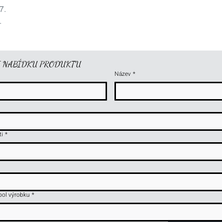
7.
.
I NABÍDKU PRODUKTU
Název
*
ti
*
ol výrobku
*