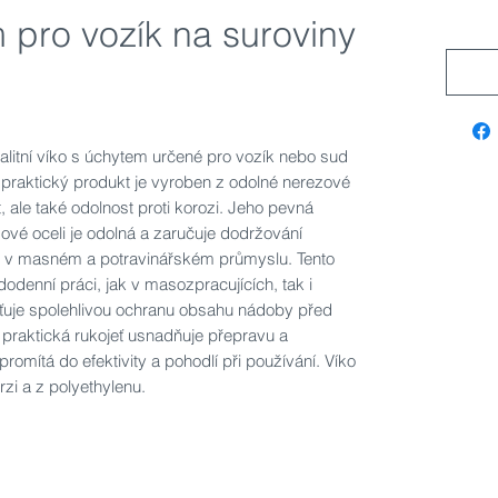
 pro vozík na suroviny
litní víko s úchytem určené pro vozík nebo sud
o praktický produkt je vyroben z odolné nerezové
, ale také odolnost proti korozi. Jeho pevná
ové oceli je odolná a zaručuje dodržování
 v masném a potravinářském průmyslu. Tento
odenní práci, jak v masozpracujících, tak i
šťuje spolehlivou ochranu obsahu nádoby před
o praktická rukojeť usnadňuje přepravu a
romítá do efektivity a pohodlí při používání. Víko
rzi a z polyethylenu.
U