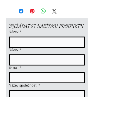
Rozměry: 1280x800x1950 mm
VYŽÁDAT SI NABÍDKU PRODUKTU
Název
*
Název
*
E-mail
*
Název společnosti
*
Telefon
*
Název nebo symbol výrobku
*