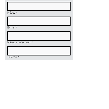
Název
*
E-mail
*
Název společnosti
*
Telefon
*
Název nebo symbol výrobku
*
Odeslat