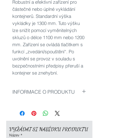
Robustní a efektivní zařízení pro
částečné nebo úplné vykládání
kontejnerů. Standardní výška
vykládky je 1300 mm. Tuto výšku
lze snížit pomocí vyměnitelných
skluzů o délce 1100 mm nebo 1200
mm. Zařízení se ovládá tlačítkem s
funkcí „zvedání/spouštění“. Po
uvolnění se provoz v souladu s
bezpečnostními předpisy přeruší a
kontejner se znehybní.
INFORMACE O PRODUKTU
Dostupné modely:
s podvozkem
s podvozkem a baterií
s výškou sklápění 1100 mm
VYŽÁDAT SI NABÍDKU PRODUKTU
s výškou sklápění 1200 mm
Název
*