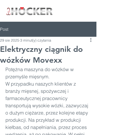
Post
29 sie 2025
3 minut(y) czytania
Elektryczny ciągnik do
wózków Movexx
Potężna maszyna do wózków w 
przemyśle mięsnym.
W przypadku naszych klientów z 
branży mięsnej, spożywczej i 
farmaceutycznej pracownicy 
transportują wysokie wózki, zazwyczaj 
o dużym ciężarze, przez kolejne etapy 
produkcji. Na przykład w produkcji 
kiełbas, od napełniania, przez proces 
wędzenia, aż po pakowanie. W pełni 