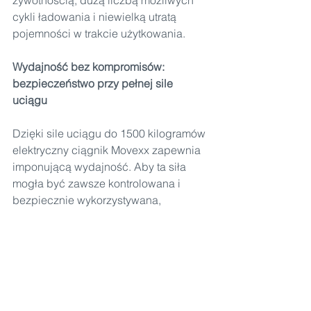
cykli ładowania i niewielką utratą 
pojemności w trakcie użytkowania.
Wydajność bez kompromisów: 
bezpieczeństwo przy pełnej sile 
uciągu
Dzięki sile uciągu do 1500 kilogramów 
elektryczny ciągnik Movexx zapewnia 
imponującą wydajność. Aby ta siła 
mogła być zawsze kontrolowana i 
bezpiecznie wykorzystywana, 
urządzenie jest wyposażone w szereg 
sprawdzonych funkcji bezpieczeństwa.
Należą do nich wymagany przepisami 
wyłącznik awaryjny oraz przycisk 
zderzeniowy w głowicy dyszla z 