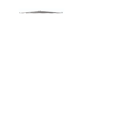
Stalowa rama Hocker do kontenerów IBC
W celu zapewnienia maksymalnej 
elastyczności, regał na pojemniki IBC jest 
dostępny ze zmiennymi wymiarami 
podstawy, aby pomieścić różne pojemniki i 
dodatkowe miejsce na pompę dozującą.
Przemyślane rozwiązanie zapewniające 
bezpieczną pracę