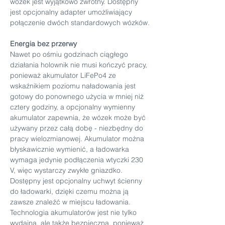
wózek jest wyjątkowo zwrotny. Dostępny 
jest opcjonalny adapter umożliwiający 
połączenie dwóch standardowych wózków.
Energia bez przerwy
Nawet po ośmiu godzinach ciągłego 
działania holownik nie musi kończyć pracy, 
ponieważ akumulator LiFePo4 ze 
wskaźnikiem poziomu naładowania jest 
gotowy do ponownego użycia w mniej niż 
cztery godziny, a opcjonalny wymienny 
akumulator zapewnia, że wózek może być 
używany przez całą dobę - niezbędny do 
pracy wielozmianowej. Akumulator można 
błyskawicznie wymienić, a ładowarka 
wymaga jedynie podłączenia wtyczki 230 
V, więc wystarczy zwykłe gniazdko. 
Dostępny jest opcjonalny uchwyt ścienny 
do ładowarki, dzięki czemu można ją 
zawsze znaleźć w miejscu ładowania.
Technologia akumulatorów jest nie tylko 
wydajna, ale także bezpieczna, ponieważ 