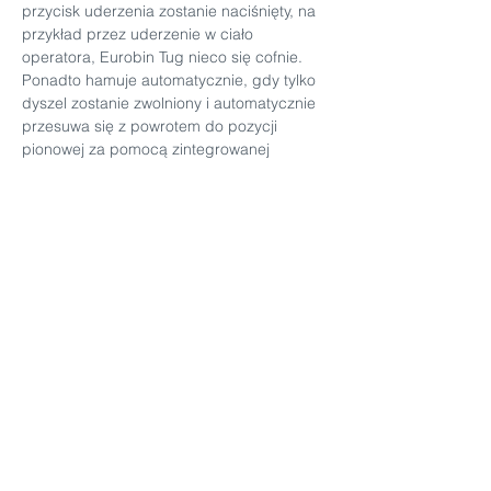
przycisk uderzenia zostanie naciśnięty, na 
przykład przez uderzenie w ciało 
operatora, Eurobin Tug nieco się cofnie. 
Ponadto hamuje automatycznie, gdy tylko 
dyszel zostanie zwolniony i automatycznie 
przesuwa się z powrotem do pozycji 
pionowej za pomocą zintegrowanej 
sprężyny. Zapobiega to przypadkowemu 
pozostaniu wózka w ruchu po 
zaparkowaniu lub niezamierzonemu 
stoczeniu się. Pojazd może poruszać się 
tylko wtedy, gdy dyszel jest odchylony od 
pozycji bazowej (pionowej). Pochylenie 
dyszla zapewnia również bezpieczną 
odległość między operatorem a 
urządzeniem.  Aby zapewnić niezbędne 
bezpieczeństwo również w przypadku 
stóp, osłona wchodząca w skład obudowy 
znajduje się tak blisko podłoża, że stopy 
nie mogą dostać się pod koła.