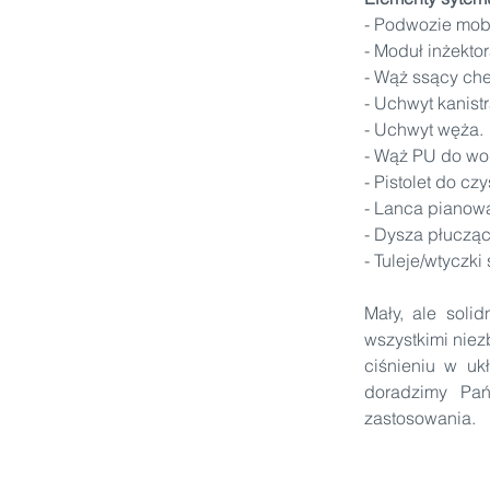
- Podwozie mobi
- Moduł inżekto
- Wąż ssący che
- Uchwyt kanist
- Uchwyt węża.
- Wąż PU do wod
- Pistolet do cz
- Lanca pianowa
- Dysza płucząc
- Tuleje/wtyczk
Mały, ale soli
wszystkimi nie
ciśnieniu w uk
doradzimy Pań
zastosowania.