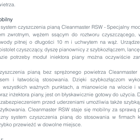
ietrza.
obilny
a system czyszczenia pianą Cleanmaster RSW - Specjalny mod
em zwrotnym, wężem ssącym do roztworu czyszczącego, wy
dy pitnej o długości 10 m i uchwytem na wąż. Urządzeni
stolet czyszczący, dyszę pianownicy z szybkozłączem, lancę 
zie potrzeby moduł iniektora piany można oczywiście za
zyszczenia pianą bez sprężonego powietrza Cleanmaster
esem i łatwością stosowania. Dzięki szybkozłączom wyko
 wszystkich ważnych punktach, a mianowicie na wlocie i wyl
az inżektora piany, jest on błyskawicznie gotowy do użycia. D
 zabezpieczeniem przed uderzeniami umożliwia także szybką 
żytkowania. Cleanmaster RSW staje się mobilny za sprawą po
czny system czyszczenia pianą do stosowania w firmach ka
szybko przewieźć w dowolne miejsce.
u: