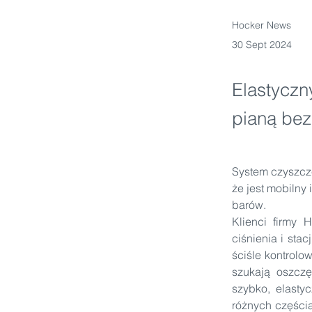
Hocker News
30 Sept 2024
Elastyczn
pianą bez
System czyszcze
że jest mobilny
barów.
Klienci firmy
ciśnienia i sta
ściśle kontrolo
szukają oszczę
szybko, elasty
różnych częścia