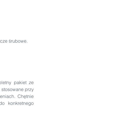
ącze śrubowe.
etny pakiet ze 
stosowane przy 
niach. Chętnie 
o konkretnego 