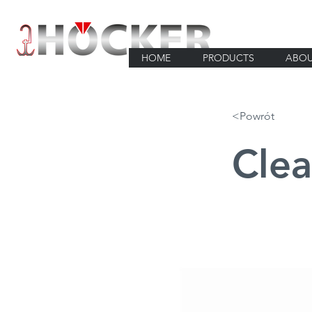
HOME
PRODUCTS
ABOU
<Powrót
Cle