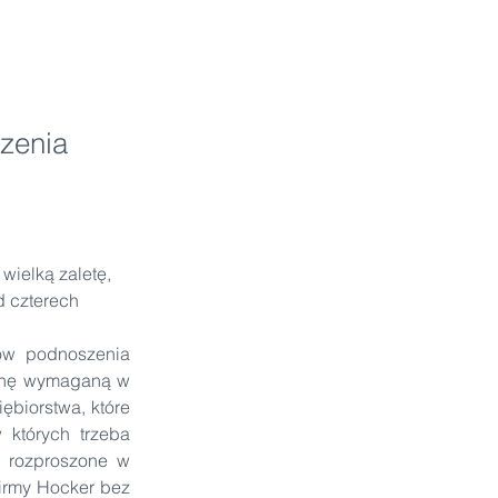
czenia
ielką zaletę, 
 czterech 
w podnoszenia 
ienę wymaganą w 
biorstwa, które 
których trzeba 
 rozproszone w 
irmy Hocker bez 