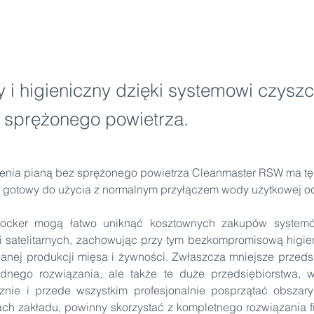
y i higieniczny dzięki systemowi czysz
 sprężonego powietrza.
nia pianą bez sprężonego powietrza Cleanmaster RSW ma tę w
 i gotowy do użycia z normalnym przyłączem wody użytkowej od
 Hocker mogą łatwo uniknąć kosztownych zakupów systemó
cji satelitarnych, zachowując przy tym bezkompromisową hig
wanej produkcji mięsa i żywności. Zwłaszcza mniejsze przedsię
dnego rozwiązania, ale także te duże przedsiębiorstwa, w 
cznie i przede wszystkim profesjonalnie posprzątać obszary
ch zakładu, powinny skorzystać z kompletnego rozwiązania f