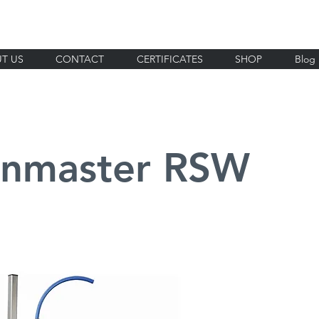
T US
CONTACT
CERTIFICATES
SHOP
Blog
anmaster RSW