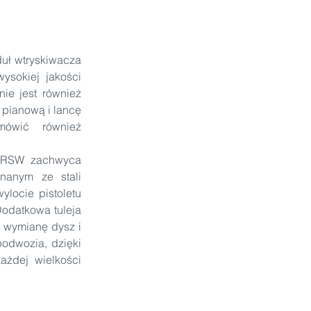
uł wtryskiwacza 
sokiej jakości 
e jest również 
pianową i lancę 
mówić  również 
 RSW zachwyca 
nanym ze stali 
ocie pistoletu 
odatkowa tuleja 
wymianę dysz i 
dwozia, dzięki 
żdej wielkości 