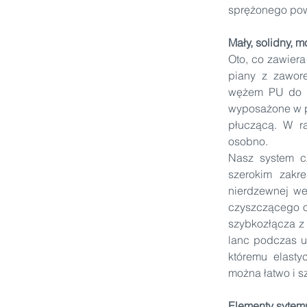
sprężonego pow
Mały, solidny, m
Oto, co zawier
piany z zawor
wężem PU do wo
wyposażone w pi
płuczącą. W ra
osobno.
Nasz system c
szerokim zakr
nierdzewnej we
czyszczącego or
szybkozłącza z
lanc podczas u
któremu elasty
można łatwo i 
Elementy sytem