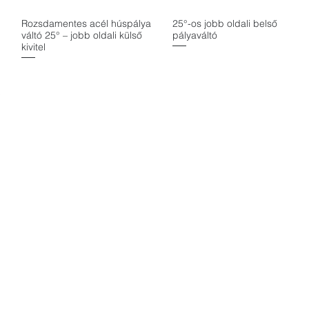
Rozsdamentes acél húspálya
25°-os jobb oldali belső
Gyorsnézet
Gyorsnézet
váltó 25° – jobb oldali külső
pályaváltó
kivitel