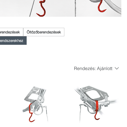
erendezések
Öltözőberendezések
órendszerekhez
Rendezés:
Ajánlott