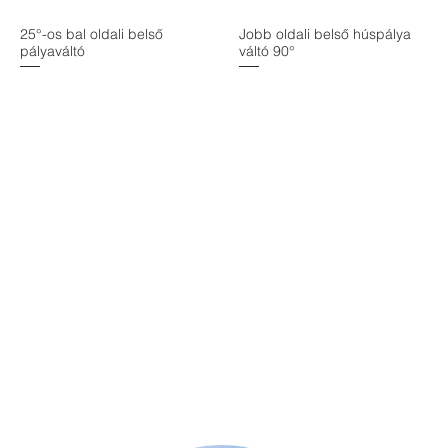
25°-os bal oldali belső
Jobb oldali belső húspálya
Gyorsnézet
Gyorsnézet
pályaváltó
váltó 90°