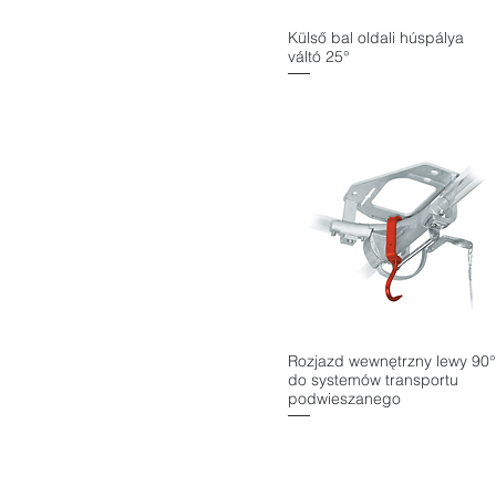
Külső bal oldali húspálya
Gyorsnézet
váltó 25°
Rozjazd wewnętrzny lewy 90°
Gyorsnézet
do systemów transportu
podwieszanego