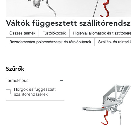
Váltók függesztett szállítórends
Összes termék
Füstölőkocsik
Higiéniai állomások és tisztítóbe
Rozsdamentes polcrendszerek és tárolóbútorok
Szállító- és raktári
Szűrők
Terméktípus
Horgok és függesztett
szállítórendszerek