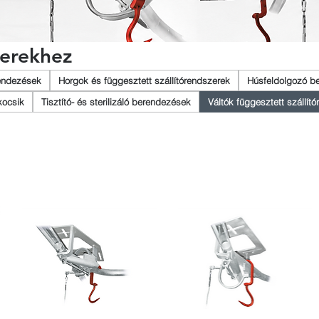
zerekhez
rendezések
Horgok és függesztett szállítórendszerek
Húsfeldolgozó b
 kocsik
Tisztító- és sterilizáló berendezések
Váltók függesztett szállít