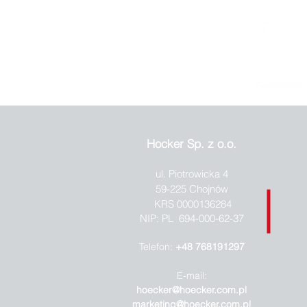
Hocker Sp. z o.o.
ul. Piotrowicka 4
59-225 Chojnów
KRS 0000136284
NIP: PL 694-000-62-37
Telefon:
+48 768191297
E-mail:
hoecker@hoecker.com.pl
marketing@hoecker.com.pl