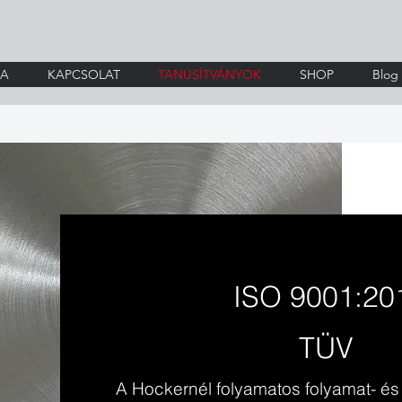
IA
KAPCSOLAT
TANÚSÍTVÁNYOK
SHOP
Blog
ISO 9001:201
TÜV
A Hockernél folyamatos folyamat- és 