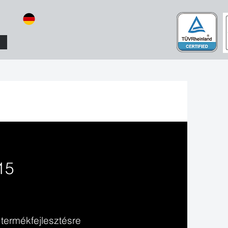
5​
termékfejlesztésre