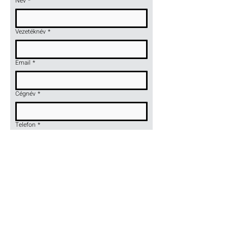
Név
*
Vezetéknév
*
Email
*
Cégnév
*
Telefon
*
Terméknév vagy szimbólum
*
Wyślij