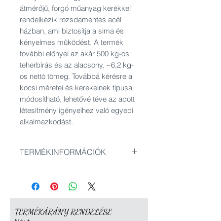
átmérőjű, forgó műanyag kerékkel
rendelkezik rozsdamentes acél
házban, ami biztosítja a sima és
kényelmes működést. A termék
további előnyei az akár 500 kg-os
teherbírás és az alacsony, ~6,2 kg-
os nettó tömeg. Továbbá kérésre a
kocsi méretei és kerekeinek típusa
módosítható, lehetővé téve az adott
létesítmény igényeihez való egyedi
alkalmazkodást.
TERMÉKINFORMÁCIÓK
Méretek: 610x440x160 mm
Maximális terhelés: 500 kg
TERMÉKÁRÁNY RENDELÉSE