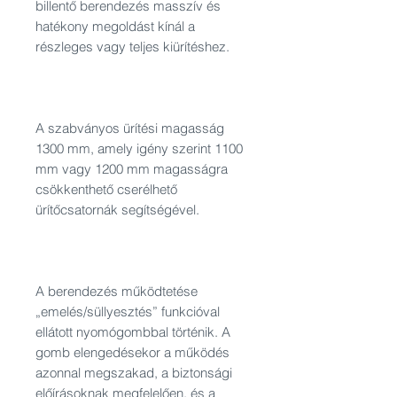
billentő berendezés masszív és
hatékony megoldást kínál a
részleges vagy teljes kiürítéshez.
A szabványos ürítési magasság
1300 mm, amely igény szerint 1100
mm vagy 1200 mm magasságra
csökkenthető cserélhető
ürítőcsatornák segítségével.
A berendezés működtetése
„emelés/süllyesztés” funkcióval
ellátott nyomógombbal történik. A
gomb elengedésekor a működés
azonnal megszakad, a biztonsági
előírásoknak megfelelően, és a