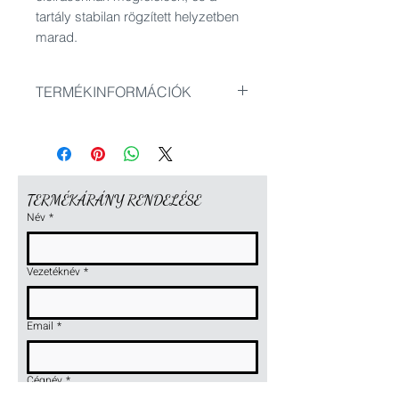
tartály stabilan rögzített helyzetben
marad.
TERMÉKINFORMÁCIÓK
Elérhető kivitelek:
alvázzal
alvázzal és akkumulátoros
kivitelben
TERMÉKÁRÁNY RENDELÉSE
1100 mm ürítési magassággal
Név
*
1200 mm ürítési magassággal
Vezetéknév
*
Email
*
Cégnév
*