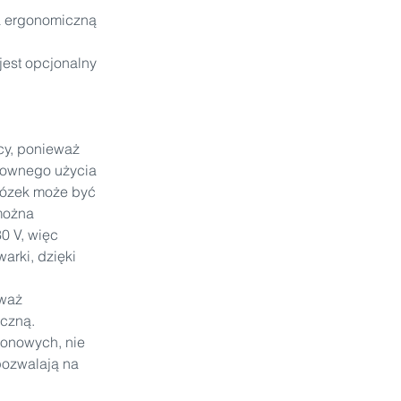
a ergonomiczną 
est opcjonalny 
cy, ponieważ 
nownego użycia 
wózek może być 
można 
0 V, więc 
arki, dzięki 
waż 
czną. 
jonowych, nie 
pozwalają na 