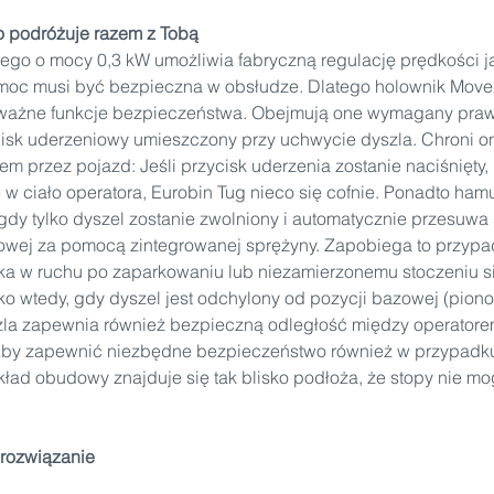
 podróżuje razem z Tobą
ałego o mocy 0,3 kW umożliwia fabryczną regulację prędkości j
moc musi być bezpieczna w obsłudze. Dlatego holownik Movex
ażne funkcje bezpieczeństwa. Obejmują one wymagany praw
cisk uderzeniowy umieszczony przy uchwycie dyszla. Chroni on
em przez pojazd: Jeśli przycisk uderzenia zostanie naciśnięty,
 w ciało operatora, Eurobin Tug nieco się cofnie. Ponadto hamu
gdy tylko dyszel zostanie zwolniony i automatycznie przesuwa 
nowej za pomocą zintegrowanej sprężyny. Zapobiega to przy
ka w ruchu po zaparkowaniu lub niezamierzonemu stoczeniu s
lko wtedy, gdy dyszel jest odchylony od pozycji bazowej (piono
zla zapewnia również bezpieczną odległość między operatore
Aby zapewnić niezbędne bezpieczeństwo również w przypadku 
ad obudowy znajduje się tak blisko podłoża, że stopy nie mo
 rozwiązanie