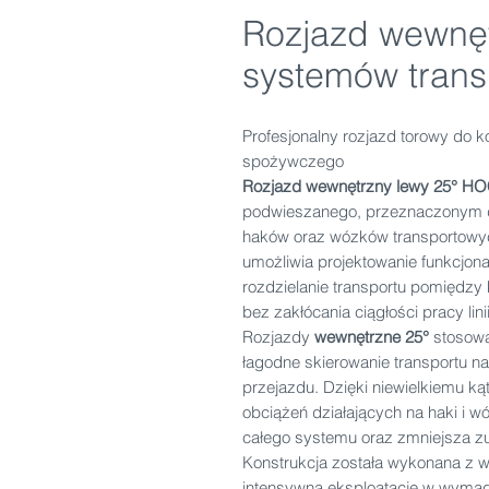
Rozjazd wewnęt
systemów tran
Profesjonalny rozjazd torowy do 
spożywczego
Rozjazd wewnętrzny lewy 25° H
podwieszanego, przeznaczonym d
haków oraz wózków transportow
umożliwia projektowanie funkcjon
rozdzielanie transportu pomiędzy
bez zakłócania ciągłości pracy lini
Rozjazdy
wewnętrzne 25°
stosowa
łagodne skierowanie transportu n
przejazdu. Dzięki niewielkiemu ką
obciążeń działających na haki i w
całego systemu oraz zmniejsza zu
Konstrukcja została wykonana z w
intensywną eksploatację w wymag