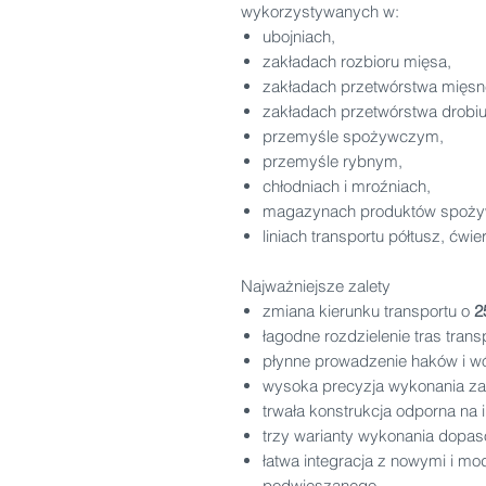
wykorzystywanych w:
ubojniach,
zakładach rozbioru mięsa,
zakładach przetwórstwa mięsn
zakładach przetwórstwa drobiu
przemyśle spożywczym,
przemyśle rybnym,
chłodniach i mroźniach,
magazynach produktów spoży
liniach transportu półtusz, ćwi
Najważniejsze zalety
zmiana kierunku transportu o
2
łagodne rozdzielenie tras tran
płynne prowadzenie haków i w
wysoka precyzja wykonania z
trwała konstrukcja odporna na 
trzy warianty wykonania dopa
łatwa integracja z nowymi i m
podwieszanego,