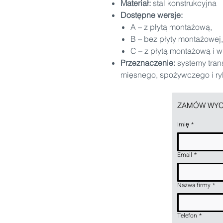
Materiał:
stal konstrukcyjna
Dostępne wersje:
A – z płytą montażową,
B – bez płyty montażowej,
C – z płytą montażową i 
Przeznaczenie:
systemy tran
mięsnego, spożywczego i r
ZAMÓW WYC
Imię
*
Email
*
Nazwa firmy
*
Telefon
*