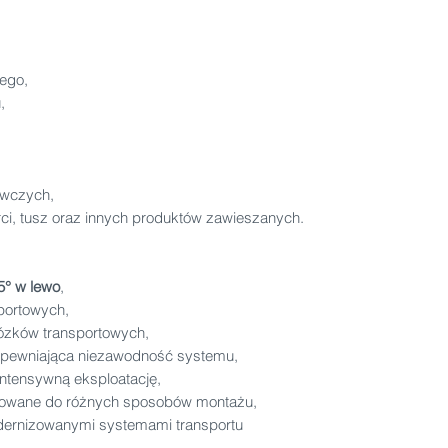
ego,
,
wczych,
erci, tusz oraz innych produktów zawieszanych.
5° w lewo
,
sportowych,
ózków transportowych,
apewniająca niezawodność systemu,
intensywną eksploatację,
sowane do różnych sposobów montażu,
odernizowanymi systemami transportu