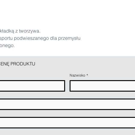
wkładką z tworzywa.
sportu podwieszanego dla przemysłu
ybnego.
ENĘ PRODUKTU
Nazwisko
*