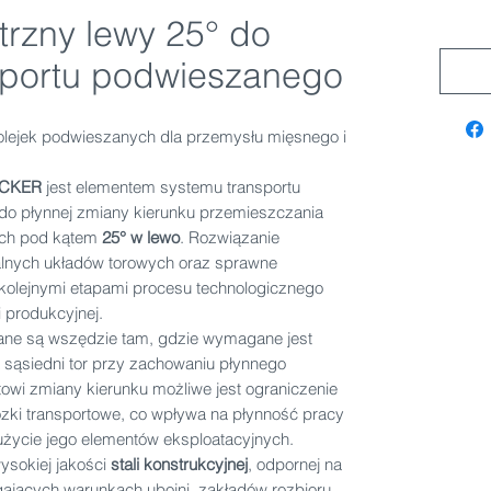
rzny lewy 25° do
sportu podwieszanego
kolejek podwieszanych dla przemysłu mięsnego i
OCKER
jest elementem systemu transportu
o płynnej zmiany kierunku przemieszczania
ych pod kątem
25° w lewo
. Rozwiązanie
alnych układów torowych oraz sprawne
 kolejnymi etapami procesu technologicznego
i produkcyjnej.
ne są wszędzie tam, gdzie wymagane jest
a sąsiedni tor przy zachowaniu płynnego
towi zmiany kierunku możliwe jest ograniczenie
ózki transportowe, co wpływa na płynność pracy
życie jego elementów eksploatacyjnych.
ysokiej jakości
stali konstrukcyjnej
, odpornej na
ających warunkach ubojni, zakładów rozbioru