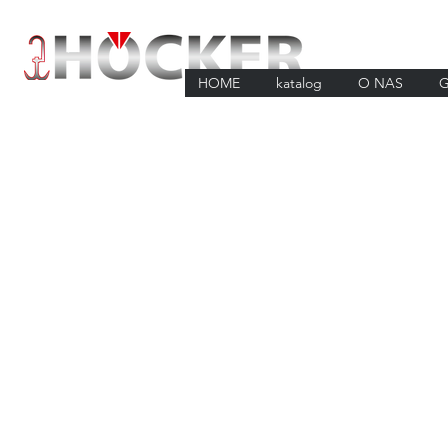
HOME
katalog
O NAS
G