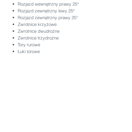
Rozjazd wewnętrzny prawy 25°
Rozjazd zewnętrzny lewy 25°
Rozjazd zewnętrzny prawy 25°
Zwrotnice krzyżowe
Zwrotnice dwudrożne
Zwrotnice trzydrożne
Tory rurowe
Łuki torowe
Wózki transportowe
Haki transportowe
Pozostałe elementy systemów
transportu podwieszanego.
Producent HOCKER
HOCKER
projektuje i produkuje
kompletne systemy transportu
podwieszanego dla przemysłu
mięsnego, spożywczego i rybnego.
Nasza oferta obejmuje tory rurowe,
rozjazdy, zwrotnice, łuki, haki, wózki