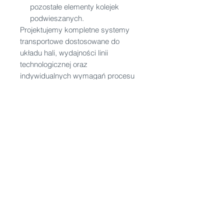
pozostałe elementy kolejek
podwieszanych.
Projektujemy kompletne systemy
transportowe dostosowane do
układu hali, wydajności linii
technologicznej oraz
indywidualnych wymagań procesu
produkcyjnego.
Producent HOCKER
HOCKER
specjalizuje się w
projektowaniu i produkcji systemów
transportu podwieszanego dla
przemysłu mięsnego, spożywczego
i rybnego. Oferujemy kompletne
rozwiązania obejmujące tory rurowe,
rozjazdy, zwrotnice, łuki, haki, wózki
transportowe oraz konstrukcje
wsporcze. Wykonujemy również
indywidualne projekty systemów