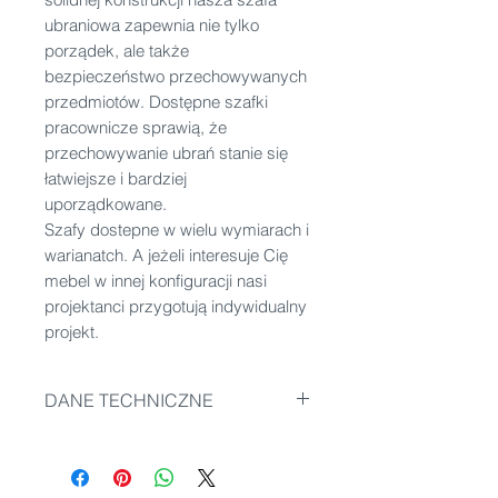
ubraniowa zapewnia nie tylko
porządek, ale także
bezpieczeństwo przechowywanych
przedmiotów. Dostępne szafki
pracownicze sprawią, że
przechowywanie ubrań stanie się
łatwiejsze i bardziej
uporządkowane.
Szafy dostepne w wielu wymiarach i
warianatch. A jeżeli interesuje Cię
mebel w innej konfiguracji nasi
projektanci przygotują indywidualny
projekt.
DANE TECHNICZNE
Wymiary: 665 x 510 x 2150 mm
Waga: 44 kg
Wewnątrz: półka na kask,