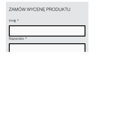
poprzeczka z trzema
ZAMÓW WYCENĘ PRODUKTU
przesuwanymi haczykami.
Drzwi perforowane z zamkiem
Imię
*
cylindycznym lub na kłódkę.
Nazwisko
*
Email
*
Nazwa firmy
*
Telefon
*
Nazwa lub symbol produktu
*