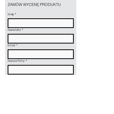
kół odpornych na temperatury w
ZAMÓW WYCENĘ PRODUKTU
zakresie 80°-250°C. Możemy
wykonać wózek dowolnych
Imię
*
wymiarów na Twoje indywidualne
zamówienie.
Nazwisko
*
Email
*
Nazwa firmy
*
Telefon
*
Nazwa lub symbol produktu
*
Wyślij