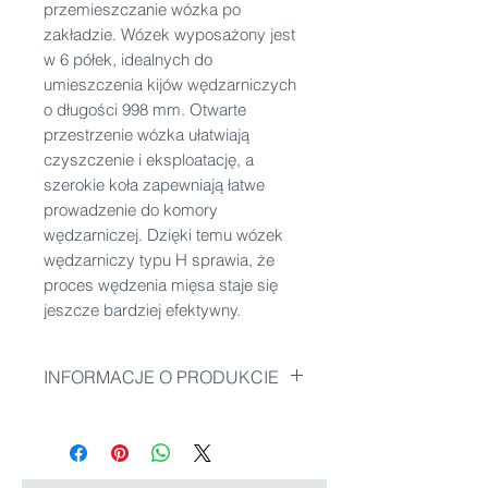
przemieszczanie wózka po
zakładzie. Wózek wyposażony jest
w 6 półek, idealnych do
umieszczenia kijów wędzarniczych
o długości 998 mm. Otwarte
przestrzenie wózka ułatwiają
czyszczenie i eksploatację, a
szerokie koła zapewniają łatwe
prowadzenie do komory
wędzarniczej. Dzięki temu wózek
wędzarniczy typu H sprawia, że
proces wędzenia mięsa staje się
jeszcze bardziej efektywny.
INFORMACJE O PRODUKCIE
W naszym standardzie możesz
wybierać sposród 7 rodzajów
poprzeczek oraz wielu rodzajów